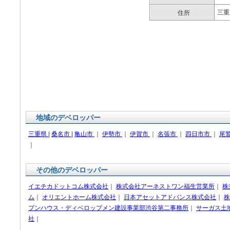
三重
住所
地域のデベロッパー
三重県
|
桑名市
|
亀山市
｜
伊勢市
｜
伊賀市
｜
名張市
｜
四日市市
｜
尾
｜
その他のデベロッパー
イエチカドットコム株式会社
｜
株式会社アーネストワン福生営業所
｜
株
ム
｜
オリエントホーム株式会社
｜
日本アセットアドバンス株式会社
｜
株
プンハウス・ディベロップメン建設事業部渋谷第二事務所
｜
サーガス土
社
｜