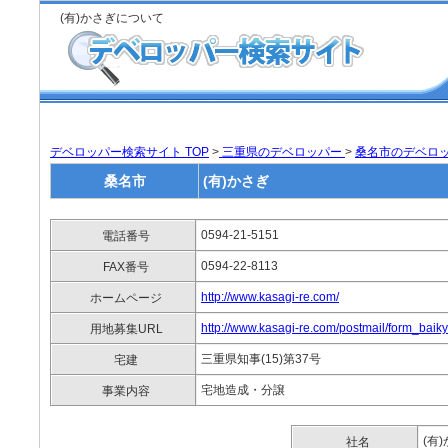
(有)かさぎについて
デベロッパー検索サイト TOP
>
三重県のデベロッパー
>
桑名市のデベロ
桑名市
(有)かさぎ
0594-21-5151
電話番号
0594-22-8113
FAX番号
http://www.kasagi-re.com/
ホームページ
http://www.kasagi-re.com/postmail/form_baik
用地募集URL
三重県知事(15)第37号
宅建
宅地造成・分譲
事業内容
(有
社名