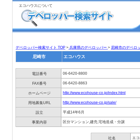
エコハウスについて
デベロッパー検索サイト TOP
>
兵庫県のデベロッパー
>
尼崎市のデベロ
尼崎市
エコハウス
06-6420-8800
電話番号
06-6420-8863
FAX番号
http://www.ecohouse-co.jp/index.html
ホームページ
http://www.ecohouse-co.jp/sale/
用地募集URL
平成14年6月
設立
区分マンション,建売,宅地造成・分譲
事業内容
エコ
社名