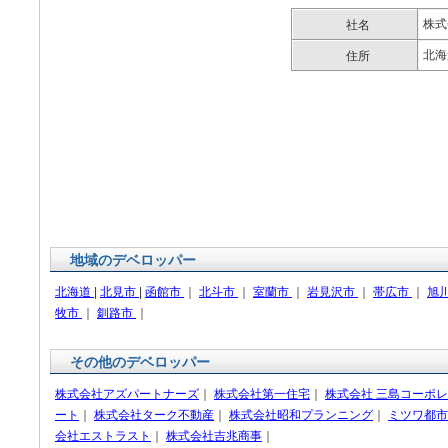
株式
社名
北海
住所
地域のデベロッパー
北海道
|
北見市
|
函館市
｜
北斗市
｜
室蘭市
｜
岩見沢市
｜
帯広市
｜
旭
牧市
｜
釧路市
｜
その他のデベロッパー
株式会社アズパートナーズ
｜
株式会社第一住宅
｜
株式会社 三島コーポ
ート
｜
株式会社ターク不動産
｜
株式会社昭和プランニング
｜
ミツワ都市
会社エストラスト
｜
株式会社吉兆商事
｜