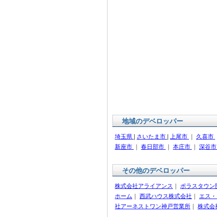
地域のデベロッパー
埼玉県
|
さいたま市
|
上尾市
｜
久喜市
新座市
｜
春日部市
｜
本庄市
｜
深谷
その他のデベロッパー
株式会社アライアンス
｜
ポラスタウン
ホーム
｜
西武ハウス株式会社
｜
エス・
社アーネストワン神戸営業所
｜
株式会