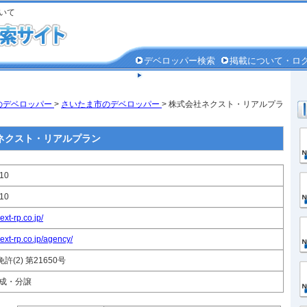
いて
デベロッパー検索
掲載について・ロ
個人情報保護方針
のデベロッパー
>
さいたま市のデベロッパー
> 株式会社ネクスト・リアルプラ
ネクスト・リアルプラン
710
810
ext-rp.co.jp/
ext-rp.co.jp/agency/
(2) 第21650号
造成・分譲