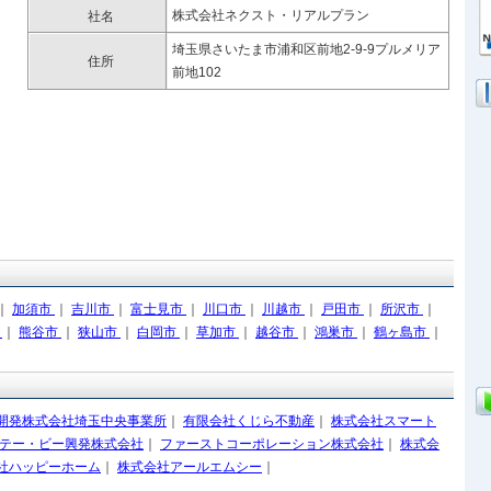
株式会社ネクスト・リアルプラン
社名
埼玉県さいたま市浦和区前地2-9-9プルメリア
住所
前地102
｜
加須市
｜
吉川市
｜
富士見市
｜
川口市
｜
川越市
｜
戸田市
｜
所沢市
｜
市
｜
熊谷市
｜
狭山市
｜
白岡市
｜
草加市
｜
越谷市
｜
鴻巣市
｜
鶴ヶ島市
｜
開発株式会社埼玉中央事業所
｜
有限会社くじら不動産
｜
株式会社スマート
テー・ビー興発株式会社
｜
ファーストコーポレーション株式会社
｜
株式会
社ハッピーホーム
｜
株式会社アールエムシー
｜