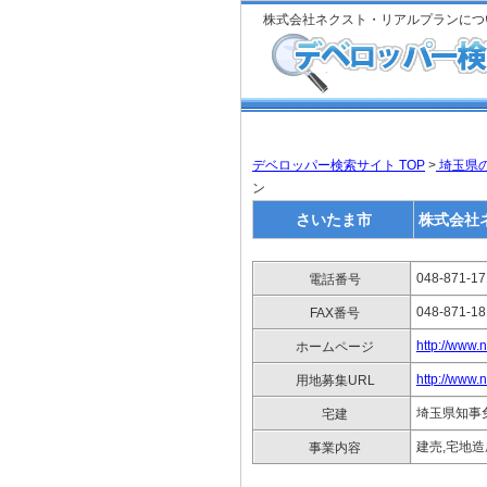
株式会社ネクスト・リアルプランにつ
デベロッパー検索サイト TOP
>
埼玉県
ン
さいたま市
株式会社
048-871-1
電話番号
048-871-1
FAX番号
http://www.n
ホームページ
http://www.n
用地募集URL
埼玉県知事免許
宅建
建売,宅地
事業内容