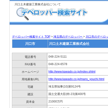
川口土木建築工業株式会社について
デベロッパー検索サイト TOP
>
埼玉県のデベロッパー
>
川口市のデベロ
川口市
川口土木建築工業株式会社
048-224-5111
電話番号
048-224-6578
FAX番号
http://www.kawado.co.jp/index.shtml
ホームページ
http://www.kawado.co.jp/mans_youchi.html
用地募集URL
埼玉県知事(10)第9124号
宅建
国土交通大臣(特-23)第400号
建設
21000万円
資本金