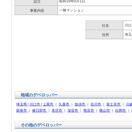
昭和19年9月1日
設立
一棟マンション
事業内容
川口
社名
埼玉
住所
地域のデベロッパー
埼玉県
|
川口市
|
上尾市
｜
久喜市
｜
加須市
｜
吉川市
｜
富士見市
｜
川
新座市
｜
春日部市
｜
本庄市
｜
深谷市
｜
熊谷市
｜
狭山市
｜
白岡市
｜
その他のデベロッパー