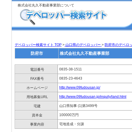
株式会社丸久不動産事業部について
デベロッパー検索サイト TOP
>
山口県のデベロッパー
>
防府市のデベロ
防府市
株式会社丸久不動産事業部
0835-38-1511
電話番号
0835-23-4643
FAX番号
http://www.09fudousan.jp/
ホームページ
http://www.09fudousan.jp/inquily/land.html
用地募集URL
山口県知事 (1)第3499号
宅建
100000万円
資本金
宅地造成・分譲
事業内容