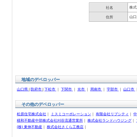
株式
社名
山口
住所
地域のデベロッパー
山口県
|
防府市
|
下松市
｜
下関市
｜
光市
｜
周南市
｜
宇部市
｜
山口市
その他のデベロッパー
松原住宅株式会社
｜
ミスミコーポレーション
｜
有限会社リブシティ
｜
中
積和不動産中部株式会社刈谷流通営業所
｜
株式会社ランドハウジング
｜
(株) 東伸不動産
｜
株式会社さくら工務店
｜