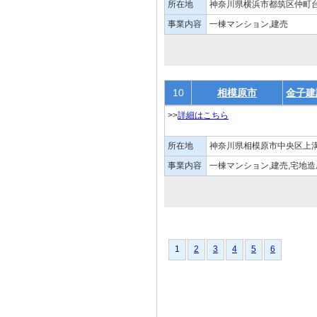
所在地
神奈川県横浜市都筑区仲町台1-
事業内容
一棟マンション,建売
10
相模原市
金子建
>>
詳細はこちら
所在地
神奈川県相模原市中央区上溝
事業内容
一棟マンション,建売,宅地
1
1
2
3
4
5
6