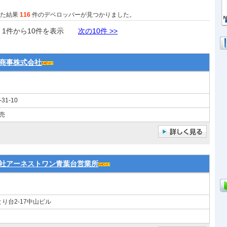
した結果
116
件のデベロッパーが見つかりました。
件から10件を表示
次の10件 >>
商事株式会社
1-10
売
社アーネストワン青葉台営業所
り台2-17中山ビル