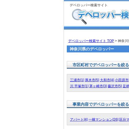
デベロッパー検索サイト
デベロッパー検索サイト TOP
> 神奈
神奈川県のデベロッパー
市区町村でデベロッパーを絞る
三浦市[1]
厚木市[5]
大和市[4]
小田原市[
川 平塚市[1]
茅ヶ崎市[3]
藤沢市[5]
足柄
事業内容でデベロッパーを絞る
アパート[4]
一棟マンション[26]
区分マ