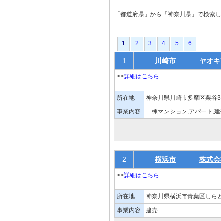
「都道府県」から「神奈川県」で検索
1
1
2
3
4
5
6
1
川崎市
ヤオキ
>>
詳細はこちら
所在地
神奈川県川崎市多摩区栗谷3-3
事業内容
一棟マンション,アパート,建
2
横浜市
株式会
>>
詳細はこちら
所在地
神奈川県横浜市青葉区しらと
事業内容
建売