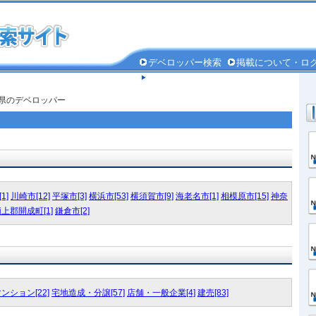
デベロッパー検索
掲載について・ロ
個人情報保護方針
川県のデベロッパー
1]
川崎市[12]
平塚市[3]
横浜市[53]
横須賀市[9]
海老名市[1]
相模原市[15]
神奈
上郡開成町[1]
鎌倉市[2]
ンション[22]
宅地造成・分譲[57]
店舗・一般企業[4]
建売[83]