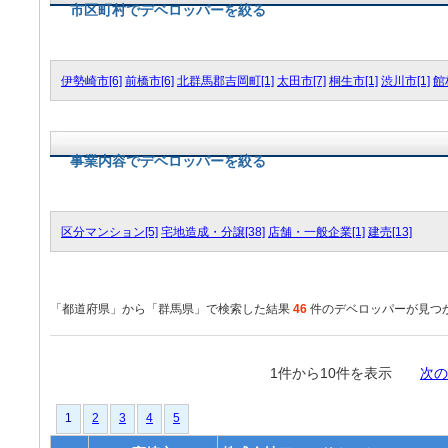
市区町村でデベロッパーを絞る
伊勢崎市[6]
前橋市[6]
北群馬郡吉岡町[1]
太田市[7]
桐生市[1]
渋川市[1]
館
事業内容でデベロッパーを絞る
区分マンション[5]
宅地造成・分譲[38]
店舗・一般企業[1]
建売[13]
「都道府県」から「群馬県」で検索した結果
46
件のデベロッパーが見つ
1件から10件を表示
次の
1
2
3
4
5