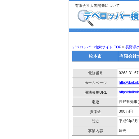
有限会社大黒開発について
デベロッパー検索サイト TOP
>
長野県
松本市
有限会社
0263-31-6
電話番号
http://daiko
ホームページ
http://daiko
用地募集URL
長野県知事(4
宅建
300万円
資本金
平成9年2月
設立
建売
事業内容