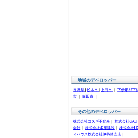
地域のデベロッパー
長野県
|
松本市
|
上田市
｜
下伊那郡下
市
｜
飯田市
｜
その他のデベロッパー
株式会社コスギ不動産
｜
株式会社GA
会社
｜
株式会社多摩建設
｜
株式会社LI
ィハウス株式会社伊勢崎支店
｜