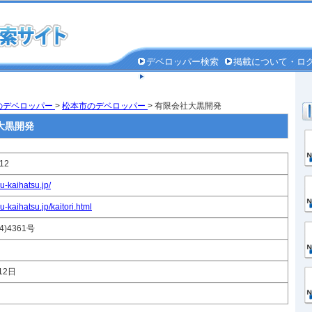
デベロッパー検索
掲載について・ロ
個人情報保護方針
のデベロッパー
>
松本市のデベロッパー
> 有限会社大黒開発
大黒開発
712
ku-kaihatsu.jp/
ku-kaihatsu.jp/kaitori.html
)4361号
12日