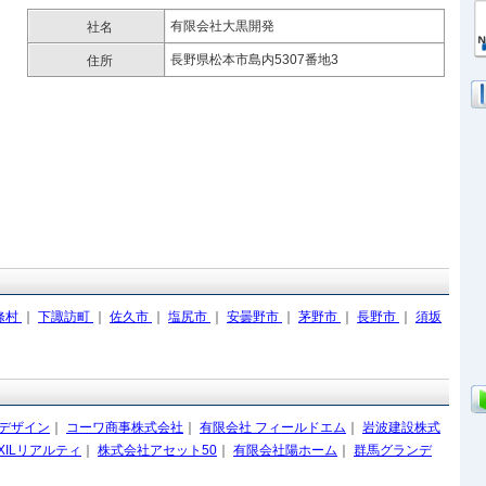
有限会社大黒開発
社名
長野県松本市島内5307番地3
住所
條村
｜
下諏訪町
｜
佐久市
｜
塩尻市
｜
安曇野市
｜
茅野市
｜
長野市
｜
須坂
Uデザイン
｜
コーワ商事株式会社
｜
有限会社 フィールドエム
｜
岩波建設株式
XILリアルティ
｜
株式会社アセット50
｜
有限会社陽ホーム
｜
群馬グランデ