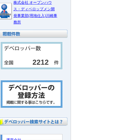
株式会社 オープンハウ
ス・ディベロップメン開
発事業部(用地仕入)川崎事
務所
2212