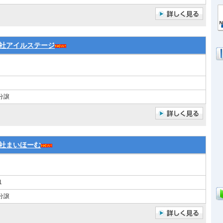
社アイルステージ
分譲
社まいほーむ
1
分譲