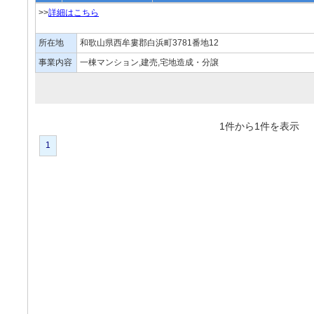
>>
詳細はこちら
所在地
和歌山県西牟婁郡白浜町3781番地12
事業内容
一棟マンション,建売,宅地造成・分譲
1件から1件を表
1