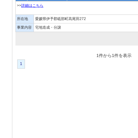
>>
詳細はこちら
所在地
愛媛県伊予郡砥部町高尾田272
事業内容
宅地造成・分譲
1件から1件を表
1