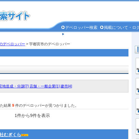
デベロッパー検索
掲載について・ロ
個人情報保護方針
のデベロッパー
> 宇都宮市のデベロッパー
宅地造成・分譲[7]
店舗・一般企業[1]
建売[4]
した結果
9
件のデベロッパーが見つかりました。
1件から9件を表示
社むぎくら