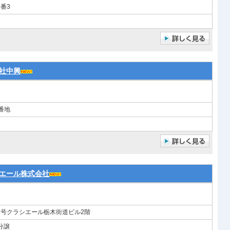
番3
社中興
番地
エール株式会社
1号クラシエール栃木街道ビル2階
分譲