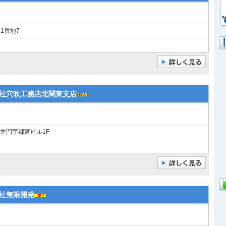
1番地7
社穴吹工務店北関東支店
 井門宇都宮ビル1F
社無限開発