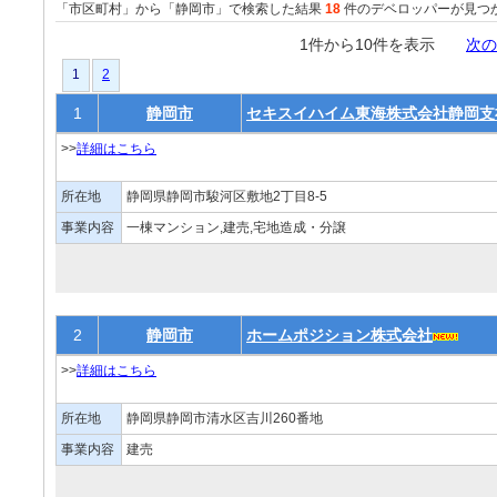
「市区町村」から「静岡市」で検索した結果
18
件のデベロッパーが見つ
1件から10件を表示
次の
1
2
1
静岡市
セキスイハイム東海株式会社静岡支
>>
詳細はこちら
所在地
静岡県静岡市駿河区敷地2丁目8-5
事業内容
一棟マンション,建売,宅地造成・分譲
2
静岡市
ホームポジション株式会社
>>
詳細はこちら
所在地
静岡県静岡市清水区吉川260番地
事業内容
建売